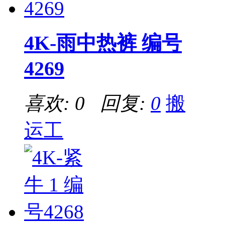
4K-雨中热裤 编号
4269
喜欢: 0 回复:
0
搬
运工