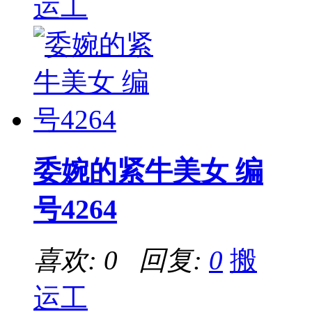
运工
委婉的紧牛美女 编
号4264
喜欢: 0 回复:
0
搬
运工