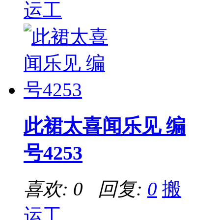
运工
此裙太喜闻乐见 编
号4253
喜欢: 0 回复:
0
搬
运工