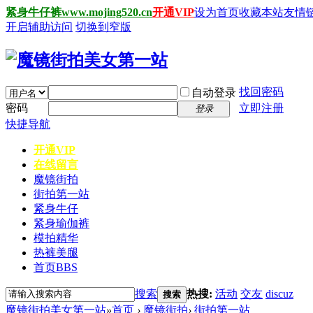
紧身牛仔裤www.mojing520.cn
开通VIP
设为首页
收藏本站
友情
开启辅助访问
切换到窄版
找回密码
自动登录
密码
立即注册
登录
快捷导航
开通VIP
在线留言
魔镜街拍
街拍第一站
紧身牛仔
紧身瑜伽裤
模拍精华
热裤美腿
首页
BBS
搜索
热搜:
活动
交友
discuz
搜索
魔镜街拍美女第一站
»
首页
›
魔镜街拍
›
街拍第一站