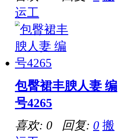
运工
包臀裙丰腴人妻 编
号4265
喜欢: 0 回复:
0
搬