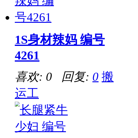
1S身材辣妈 编号
4261
喜欢: 0 回复:
0
搬
运工