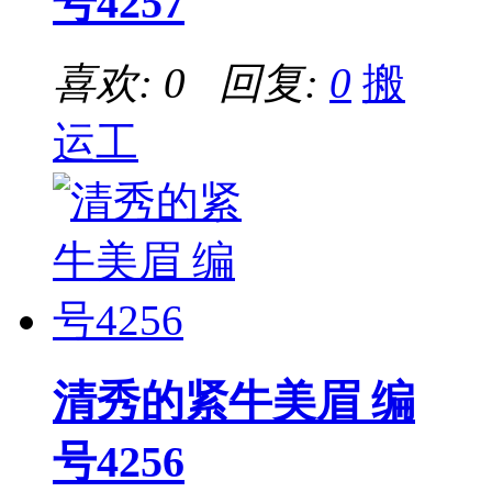
号4257
喜欢: 0 回复:
0
搬
运工
清秀的紧牛美眉 编
号4256