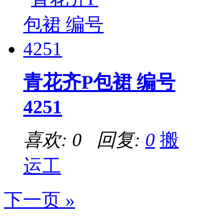
青花齐P包裙 编号
4251
喜欢: 0 回复:
0
搬
运工
下一页 »