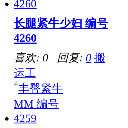
长腿紧牛少妇 编号
4260
喜欢: 0 回复:
0
搬
运工