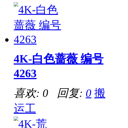
4K-白色蔷薇 编号
4263
喜欢: 0 回复:
0
搬
运工