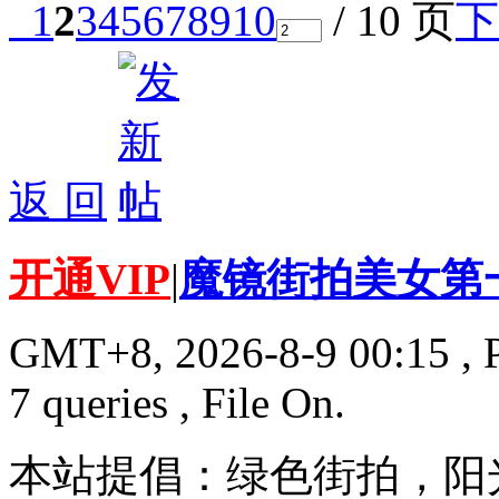
1
2
3
4
5
6
7
8
9
10
/ 10 页
下
返 回
开通VIP
|
魔镜街拍美女第
GMT+8, 2026-8-9 00:15
, 
7 queries , File On.
本站提倡：绿色街拍，阳