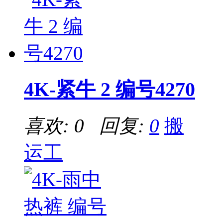
4K-紧牛 2 编号4270
喜欢: 0 回复:
0
搬
运工