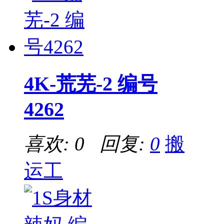
4K-荒芜-2 编号
4262
喜欢: 0 回复:
0
搬
运工