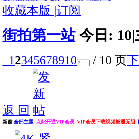
收藏本版
|
订阅
街拍第一站
今日:
10
|
1
2
3
4
5
6
7
8
9
10
/ 10 页
下
返 回
新窗
全部主题
点此开通VIP会员
VIP会员下载视频畅通无阻