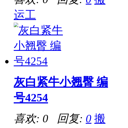
运工
灰白紧牛小翘臀 编
号4254
喜欢: 0 回复:
0
搬