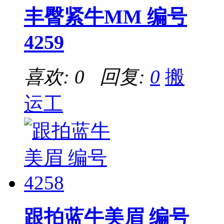
丰臀紧牛MM 编号
4259
喜欢: 0 回复:
0
搬
运工
跟拍蓝牛美眉 编号