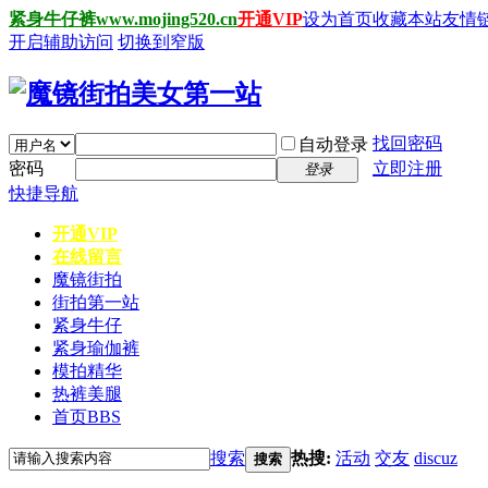
紧身牛仔裤www.mojing520.cn
开通VIP
设为首页
收藏本站
友情
开启辅助访问
切换到窄版
找回密码
自动登录
密码
立即注册
登录
快捷导航
开通VIP
在线留言
魔镜街拍
街拍第一站
紧身牛仔
紧身瑜伽裤
模拍精华
热裤美腿
首页
BBS
搜索
热搜:
活动
交友
discuz
搜索